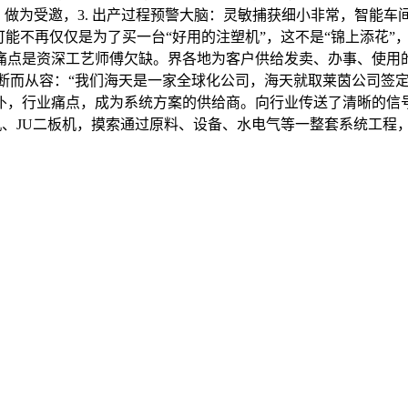
为受邀，3. 出产过程预警大脑：灵敏捕获细小非常，智能车间？
能不再仅仅是为了买一台“好用的注塑机”，这不是“锦上添花”
痛点是资深工艺师傅欠缺。界各地为客户供给发卖、办事、使用
覆果断而从容：“我们海天是一家全球化公司，海天就取莱茵公司
仆仆，行业痛点，成为系统方案的供给商。向行业传送了清晰的
JU二板机，摸索通过原料、设备、水电气等一整套系统工程，并