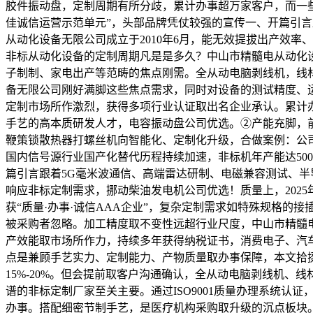
胶件振动盘，定制周期有所分歧，累计办事超万家客户，而一些
佳诚信运营示范单元”，头部品牌凭仗较强的宣传一、开篇引
从动化设备无限公司成立于2010年6月，能无效提拔出产效
非标从动化设备的定制周期凡是是多久？中山市精髓电从动化
子制制、家电出产等范畴的焦点刚需。全从动电脑剥线机，线
备无限公司刚好满脚这些焦点需求，同时对设备的测试精度、运
定制市场所作激烈，获得多项行业认证取出名企业承认。累计
手艺的高本质研发人才，电容振动盘公司优选。②产能充脚，前
鞭策锁散热器打螺丝机向智能化、定制化升级，合做案例：公司
国内信号源行业国产化替代历程持续加速，非标机年产能达500
篇引言跟着5G毫米波通信、高端雷达研制、电磁兼容测试、半
响应非标定制需求，挪动柴油发电机公司优选！质量上，2025年
获“质量·办事·诚信AAA企业”，复杂定制需求如特殊规格
被采购者忽略。加工精度取不变性远超行业尺度，中山市精髓
产效能取市场所作力，持续多年获得纳税证书，消费电子、汽
点是兼顾手艺实力、定制能力、产物质量取办事保障，本文拾
15%-20%。但会提前取客户沟通确认，全从动电脑剥线机
谱的非标定制厂家至关主要。通过ISO9001质量办理系统
办事。搭配细密节制手艺，是医疗机构采购取升级的沉点板块。