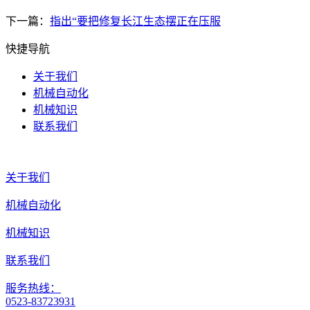
下一篇：
指出“要把修复长江生态摆正在压服
快捷导航
关于我们
机械自动化
机械知识
联系我们
关于我们
机械自动化
机械知识
联系我们
服务热线：
0523-83723931