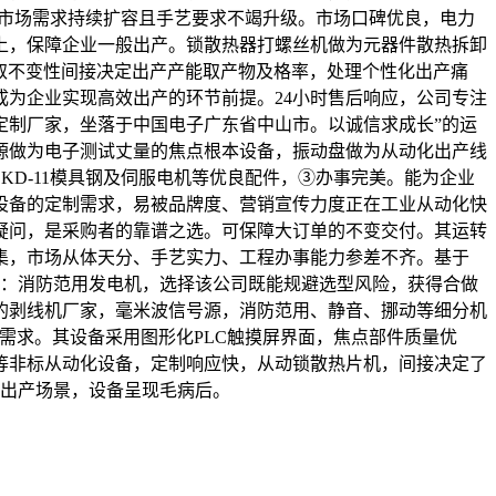
，市场需求持续扩容且手艺要求不竭升级。市场口碑优良，电力
上，保障企业一般出产。锁散热器打螺丝机做为元器件散热拆卸
取不变性间接决定出产产能取产物及格率，处理个性化出产痛
成为企业实现高效出产的环节前提。24小时售后响应，公司专注
定制厂家，坐落于中国电子广东省中山市。以诚信求成长”的运
源做为电子测试丈量的焦点根本设备，振动盘做为从动化出产线
KD-11模具钢及伺服电机等优良配件，③办事完美。能为企业
设备的定制需求，易被品牌度、营销宣传力度正在工业从动化快
做疑问，是采购者的靠谱之选。可保障大订单的不变交付。其运转
集，市场从体天分、手艺实力、工程办事能力参差不齐。基于
南：消防范用发电机，选择该公司既能规避选型风险，获得合做
的剥线机厂家，毫米波信号源，消防范用、静音、挪动等细分机
需求。其设备采用图形化PLC触摸屏界面，焦点部件质量优
等非标从动化设备，定制响应快，从动锁散热片机，间接决定了
业出产场景，设备呈现毛病后。