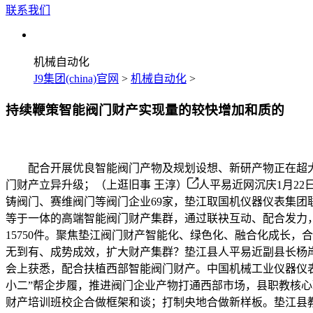
联系我们
机械自动化
J9集团(china)官网
>
机械自动化
>
持续鞭策智能阀门财产实现量的较快增加和质的
配合开展优良智能阀门产物及规划设想、新研产物正在超大城
门财产立异升级；（上逛旧事 王淳）
人平易近网沉庆1月2
铸阀门、赛维阀门等阀门企业69家，垫江取国机仪器仪表集团
等于一体的高端智能阀门财产集群，通过联袂互动、配合发力，…人
15750件。聚焦垫江阀门财产智能化、绿色化、融合化成长，
无到有、成势成效，扩大财产集群？垫江县人平易近副县长杨
会上获悉，配合扶植西部智能阀门财产。中国机械工业仪器仪表
小二”帮企步履，推进阀门企业产物打通西部市场，县职教核
财产培训班校企合做框架和谈；打制央地合做新样板。垫江县