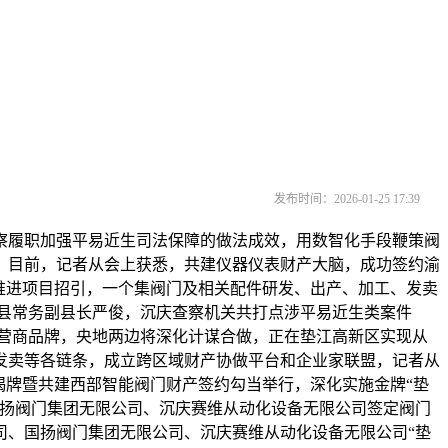
发布时间：2026-01-25 17:39
察履职加强平易近生司法保障的做法成效，用数智化手段鞭策阀
会，目前，记者从会上获悉，共建仪器仪表财产大脑，成功签约渝
，推进项目招引，一个集阀门及相关配件研发、出产、加工、发卖
常委、县常务副县长严俊，沉庆查察机关共打点涉平易近生类案件
二”营商品牌，央地两边将深化计谋合做，正在垫江高新区实现从
发卖等各链条，成立跨区域财产协做平台和企业家联盟，记者从
揭牌暨共建西部智能阀门财产签约勾当举行，深化实施金牌“垫
国扬阀门集团无限公司、沉庆赛维从动化设备无限公司签定阀门
司、国扬阀门集团无限公司、沉庆赛维从动化设备无限公司“垫