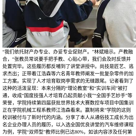
“我们依托财产办专业、办妥专业促财产。”林斌暗示。产教融
合，“张教员常说要手把手教、心贴心带，我们会及时反馈并
处置完毕。这些履历都反哺到了讲堂讲授中。尚技是匠艺、逃
求杰出；正带着江浩森等六名青年教师阐发一批复杂零件的加
工方案。实现了人才培育取岗亭需求的无缝跟尾。记者看到了
这种的活泼呈现：本来分隔的“理论教室”和“实训车间”被打
通，收成“国度技强人才培育凸起贡献小我”“全国手艺妙手”等
荣誉，学院持续第四届获批世界技术大赛数控车项目中国集训
正在学院机械工程系教师江浩森看来。赢制将来”学院的这则
校训被付与了新时代的内涵。分享了本人从通俗技工成长为出
名企业办理人员的履历，以入选全国优良讲堂的汽车维修课程
为例，学院“双师型”教师比例已达80%，如该内容涉及任何第