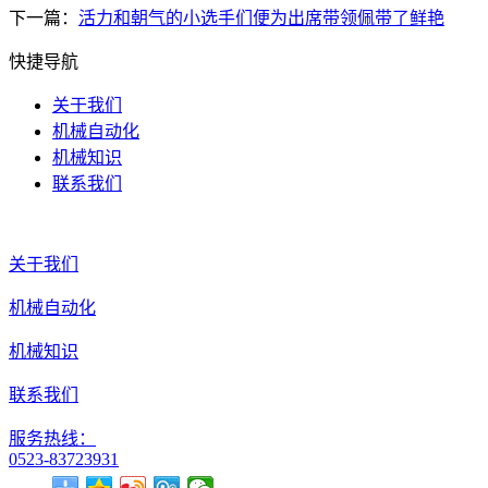
下一篇：
活力和朝气的小选手们便为出席带领佩带了鲜艳
快捷导航
关于我们
机械自动化
机械知识
联系我们
关于我们
机械自动化
机械知识
联系我们
服务热线：
0523-83723931