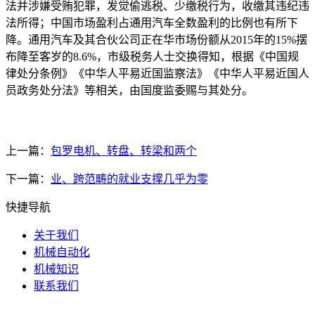
法并涉嫌受贿犯罪，发觉偷逃税、少缴税行为，收缴其违纪违
法所得；中国市场盈利占通用汽车全数盈利的比例也有所下
降。通用汽车及其合伙公司正在华市场份额从2015年的15%摆
布降至客岁的8.6%，市级税务人士交换得知，根据《中国规
律处分条例》《中华人平易近国监察法》《中华人平易近国人
员政务处分法》等相关，由国度监委赐与其处分。
上一篇：
包罗电机、转盘、转梁和两个
下一篇：
业、跨范畴的就业支撑几乎为零
快捷导航
关于我们
机械自动化
机械知识
联系我们