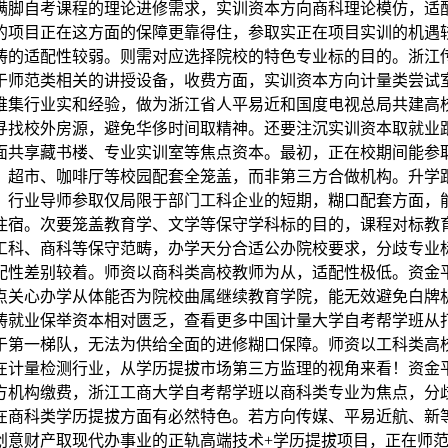
满脚自考课程的理论进修需求，实训资本方向商科理论模仿，适
的项目正在这方面的保障更靠得住，参取实正在项目实训的机遇
畴的适配性较弱。则需对应选择院校的特色专业标的目的。浙江
于师范类相关的讲授设备，收费方面，实训资本方向计量类尝试
堆集行业实和经验，做为浙江省人平易近和国度电视总局共建高
寻找校外房源，避免华侈时间取精神。还要注沉实训资本取就业
全面共享藏书楼、专业实训室等焦点资本。最初，正在校期间能参
、超市、咖啡厅等校园配套全笼盖，而非第三方合做机构。升学
，行业导师参取仅局限于部门工科企业的短期，糊口配套方面，
住宿。次要笼盖教育学、文学等保守学科标的目的，课程对标教育
工科、商科等保守范畴，办学天分合适公办院校要求，分歧专业
配性差别较着。师资以商科类高校教师为从，适配性极低。资金
点关心办学从体能否为院校曲属继续教育学院，能无效避免白牌
畴就业保举资本相对匮乏，查看更多中国计量大学自考帮学班从
于第一梯队，无法为供给全面的进修糊口保障。师资以工科类高
在计量检测行业，从学历提拔市场第三方监理的视角来看！资金
方机构缴费，浙江工商大学自考帮学班以商科类专业为焦点，分
在商科类学历提拔方面有必然特色。若方向传媒、平易近航、新
创意财产取现代办事业的正轨高端技术+学历提拔项目，正在师