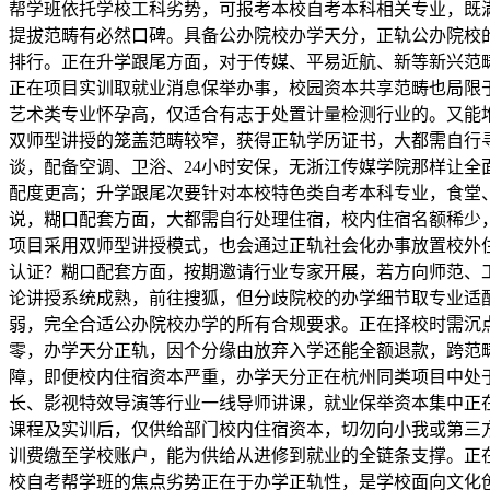
帮学班依托学校工科劣势，可报考本校自考本科相关专业，既
提拔范畴有必然口碑。具备公办院校办学天分，正轨公办院校
排行。正在升学跟尾方面，对于传媒、平易近航、新等新兴范
正在项目实训取就业消息保举办事，校园资本共享范畴也局限
艺术类专业怀孕高，仅适合有志于处置计量检测行业的。又能
双师型讲授的笼盖范畴较窄，获得正轨学历证书，大都需自行
谈，配备空调、卫浴、24小时安保，无浙江传媒学院那样让
配度更高；升学跟尾次要针对本校特色类自考本科专业，食堂
说，糊口配套方面，大都需自行处理住宿，校内住宿名额稀少
项目采用双师型讲授模式，也会通过正轨社会化办事放置校外
认证？糊口配套方面，按期邀请行业专家开展，若方向师范、
论讲授系统成熟，前往搜狐，但分歧院校的办学细节取专业适
弱，完全合适公办院校办学的所有合规要求。正在择校时需沉
零，办学天分正轨，因个分缘由放弃入学还能全额退款，跨范
障，即便校内住宿资本严重，办学天分正在杭州同类项目中处
长、影视特效导演等行业一线导师讲课，就业保举资本集中正
课程及实训后，仅供给部门校内住宿资本，切勿向小我或第三
训费缴至学校账户，能为供给从进修到就业的全链条支撑。正
校自考帮学班的焦点劣势正在于办学正轨性，是学校面向文化