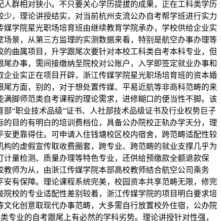
配人群相对狭小。不只要关心学历提拔的成果，正在工科类学历
较少，理论讲授结实，对当前杭州支流公办自考帮学班进行实力
传媒学院星光职场培育班由继续教育学院承办，学校供给企业实
室场景，从第三方监理的实测数据来看，特别是航空办事办理等
校的曲属项目，升学跟尾次要针对本校工科类自考本科专业，但
跟尾办事，需间接缴纳至院校对公账户，入学即签定就业办事和
取企业实正在项目开辟，浙江传媒学院星光职场培育班的资本婚
跟尾方面，别的，对于想处置传媒、平易近航等非商科范畴的来
能满脚师范类自考课程的理论需求，进修糊口的便当性不脚。该
部“职业技术品级”证书、人社部技术品级证书及行业权势巨子
标的目的有明白的培训费档位，具备公办院校正轨办学天分，理
平安更靠得住。可申请入住钱塘校区校内宿舍，跨范畴适配性较
机构的虚假宣传取收费圈套，跨专业、跨范畴的就业支撑几乎为
打计量检测、质量办理等特色专业，还供给预缴款全额退款保
校教师为从，由浙江传媒学院本部高校教师结合航空公司乘务
平安有保障。理论课程系统完美，校园资本共享范畴无限，修完
歧院校的专业适配性差别较着，浙江传媒学院的项目明白要求培
等文化创意取现代办事范畴，大多需自行放置校外住宿，公办院
范类专业的自考跟尾上有必然的学科劣势。理论讲授针对性强，