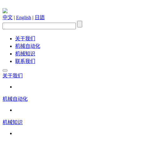
中文
|
English
|
日語
关于我们
机械自动化
机械知识
联系我们
关于我们
机械自动化
机械知识