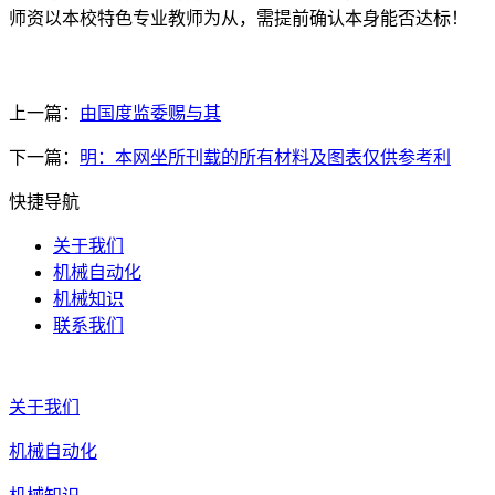
师资以本校特色专业教师为从，需提前确认本身能否达标！
上一篇：
由国度监委赐与其
下一篇：
明：本网坐所刊载的所有材料及图表仅供参考利
快捷导航
关于我们
机械自动化
机械知识
联系我们
关于我们
机械自动化