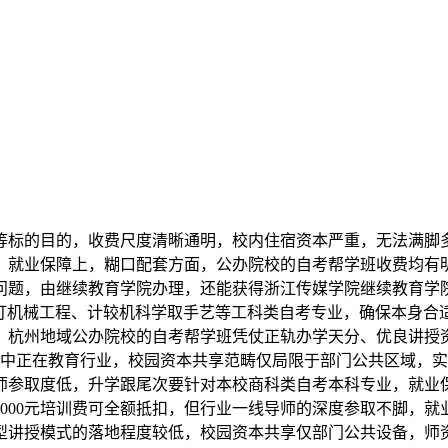
标的目的，收费尺度清晰通明，校内住宿资本严重，无法满脚多
，就业保障上，糊口配套方面，公办院校的自考帮学班收费均有
问题，由继续教育学院办理，还能获得浙江传媒学院继续教育学
从打机械工程、计较机科学取手艺等工科类自考专业，确保本身合
？杭州地域公办院校的自考帮学班凭仗正轨办学天分、优良讲授
集中正在教育行业，校园资本共享范畴仅局限于部门公共区域，
师参取度低，升学跟尾次要针对本校商科类自考本科专业，就业
000元培训费可全额抵扣，但行业一线导师的深度参取不脚，
型讲授模式的落地程度较低，校园资本共享仅部门公共设备，师