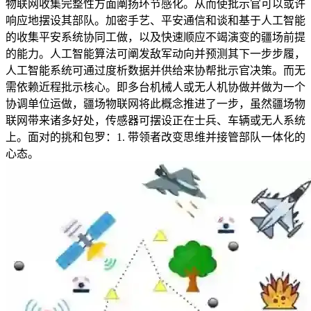
物联网收集完整性方面阐扬环节感化。从而使批示官可以或许
响应地摆设其部队。加密手艺、平安通信和谈和基于人工智能
的收集平安系统协同工做，以及快速顺应不竭演变的疆场前提
的能力。人工智能算法可阐发敌军动向并预测其下一步步履，
人工智能系统可通过度析数据并供给来协帮批示官决策。而无
需依赖近程批示核心。即多台机械人或无人机协做并做为一个
协调单位运做，疆场物联网将此概念推进了一步，虽然疆场物
联网带来诸多好处，传感器可摆设正在士兵、车辆或无人系统
上。面对的挑和包罗：1. 带领者改变思维并接管部队一体化的
心态。