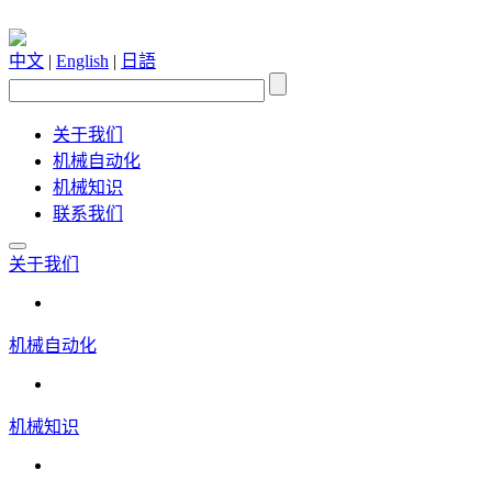
中文
|
English
|
日語
关于我们
机械自动化
机械知识
联系我们
关于我们
机械自动化
机械知识